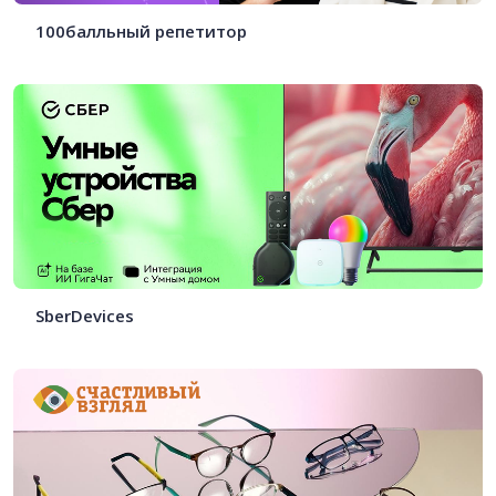
100балльный репетитор
SberDevices