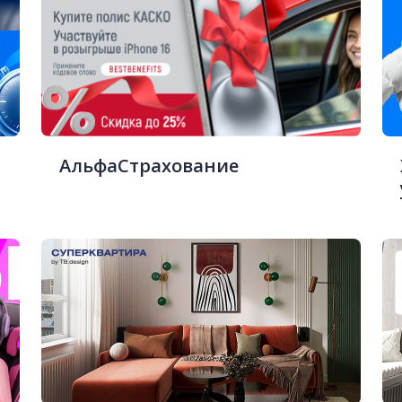
АльфаСтрахование