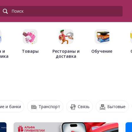
Товары
Рестораны и
а и
Обучение
доставка
ника
ие и банки
Транспорт
Связь
Бытовые