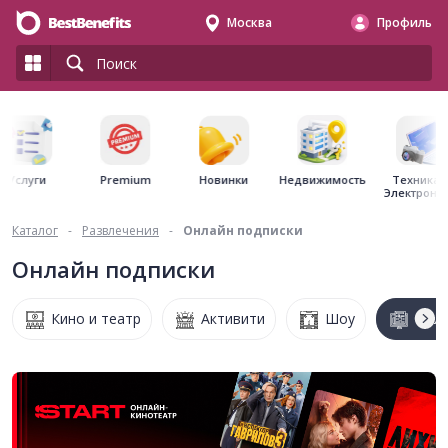
Москва
Профиль
Premium
Недвижимость
Услуги
Новинки
Техника 
Электрони
Каталог
-
Развлечения
-
Онлайн подписки
Онлайн подписки
Кино и театр
Активити
Шоу
Онла