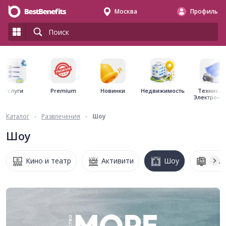
Москва
Профиль
Premium
Недвижимость
Услуги
Новинки
Техника 
Электрони
Каталог
-
Развлечения
-
Шоу
Шоу
Кино и театр
Активити
Шоу
Онла