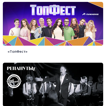
«ТопФест»