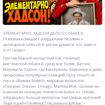
ЭЛЕМЕНТАРНО, ХАДСОН! ДЕЛО О СОБАКЕ Б.
Отвязная комедия с разудалыми песнями и
ирландской пляской И зря вы думаете, что знаете
этот сюжет!
Против бедной-несчастной (ой, спойлер!)
мистической собаки Б. сразу все: Холмс, Ватсон,
Мориарти, Хадсон, сэр Баскервиль, Бэрримор и даже
продюсеры популярных комедий «Шоу пошло не
так» и «Мамма Мимо!», мировых мюзиклов
«Призрак Оперы», Chicago, Mamma Mia!, «Шахматы»
и мюзикла-сенсации «Ничего не бойся, я с тобой»,
собравшего больше миллиона счастливых зрителей!
Леди и джентльмены! Специально для вас –