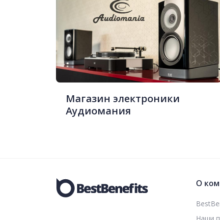
Магазин электроники
Аудиомания
О ком
BestBen
Наши 