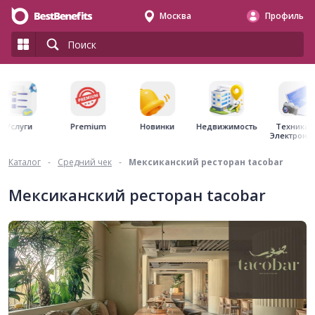
Москва
Профиль
Premium
Недвижимость
Услуги
Новинки
Техника 
Электрони
Каталог
-
Средний чек
-
Мексиканский ресторан tacobar
Мексиканский ресторан tacobar