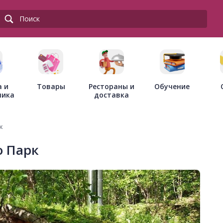
Товары
Рестораны и
а и
Обучение
доставка
ника
к
о Парк