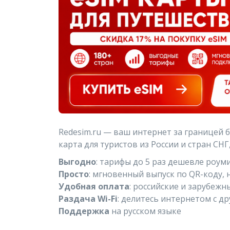
Redesim.ru — ваш интернет за границей 
карта для туристов из России и стран СНГ
Выгодно
: тарифы до 5 раз дешевле роум
Просто
: мгновенный выпуск по QR-коду, 
Удобная оплата
: российские и зарубежн
Раздача Wi-Fi
: делитесь интернетом с д
Поддержка
на русском языке