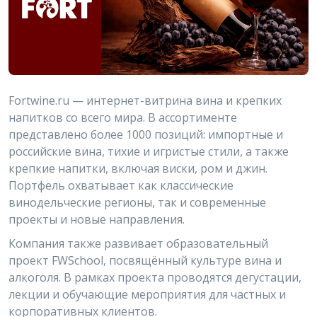
Fortwine.ru — интернет-витрина вина и крепких
напитков со всего мира. В ассортименте
представлено более 1000 позиций: импортные и
российские вина, тихие и игристые стили, а также
крепкие напитки, включая виски, ром и джин.
Портфель охватывает как классические
винодельческие регионы, так и современные
проекты и новые направления.
Компания также развивает образовательный
проект FWSchool, посвящённый культуре вина и
алкоголя. В рамках проекта проводятся дегустации,
лекции и обучающие мероприятия для частных и
корпоративных клиентов.