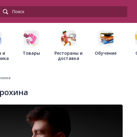
Товары
Рестораны и
а и
Обучение
доставка
ника
охина
рохина