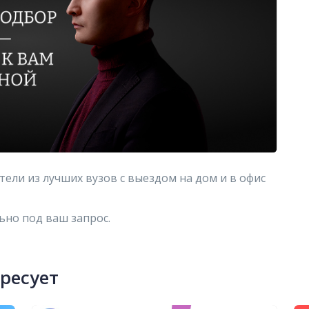
ли из лучших вузов с выездом на дом и в офис
но под ваш запрос.
ересует