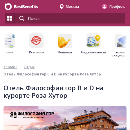
Москва
Профиль
Premium
Недвижимость
Услуги
Новинки
Техника 
Электрони
Каталог
-
Отдых
-
Отель Философия гор B и D на курорте Роза Хутор
Отель Философия гор B и D на
курорте Роза Хутор