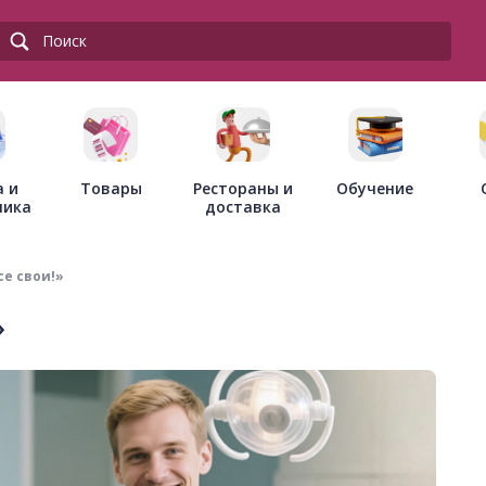
Товары
Рестораны и
а и
Обучение
доставка
ника
е свои!»
»