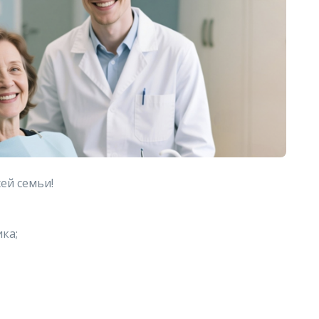
сей семьи!
ка;