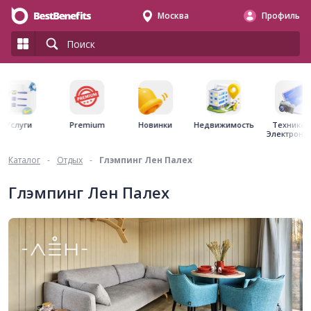
Москва
Профиль
Premium
Недвижимость
Услуги
Новинки
Техника 
Электрони
Каталог
-
Отдых
-
Глэмпинг Лен Палех
Глэмпинг Лен Палех