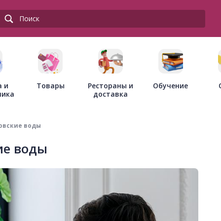
Товары
Рестораны и
а и
Обучение
доставка
ника
овские воды
ие воды