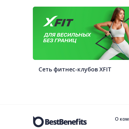
Сеть фитнес-клубов XFIT
О ком