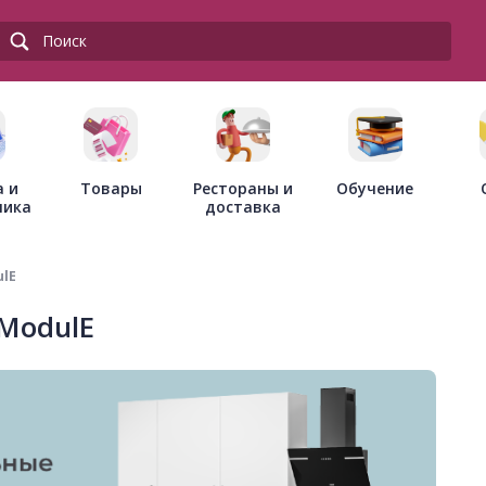
Товары
Рестораны и
а и
Обучение
доставка
ника
lE
ModulE