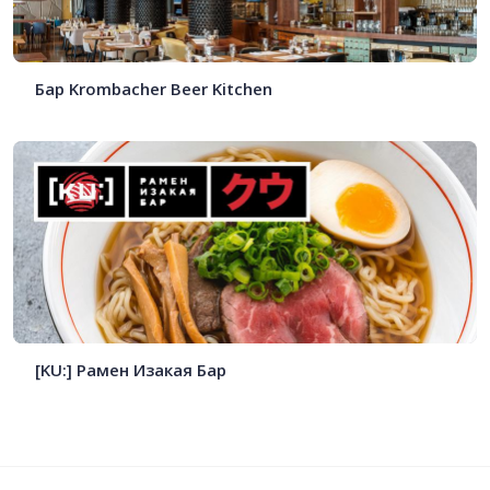
Бар Krombacher Beer Kitchen
[KU:] Рамен Изакая Бар