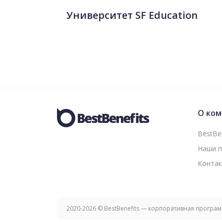
Университет SF Education
О ком
BestBen
Наши 
Конта
2020-2026 © BestBenefits — корпоративная програ