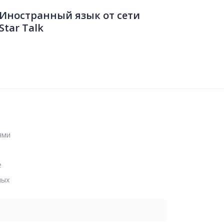
Иностранный язык от сети
Star Talk
ями
е
ных