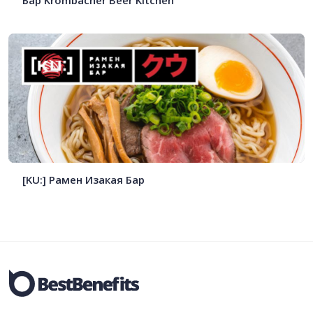
Бар Krombacher Beer Kitchen
[KU:] Рамен Изакая Бар