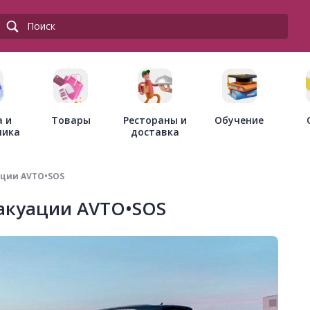
Товары
Рестораны и
а и
Обучение
доставка
ника
ации AVTO•SOS
вакуации AVTO•SOS