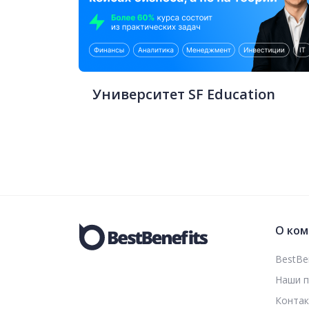
Университет SF Education
О ком
BestBen
Наши 
Конта