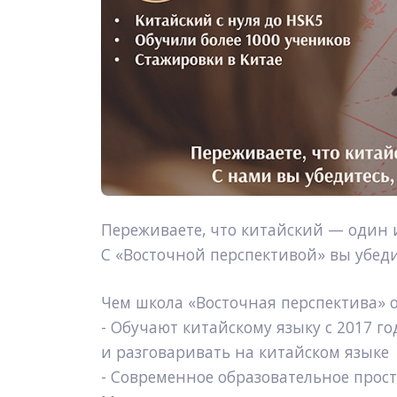
Переживаете, что китайский — один 
С 
«Восточной перспективой»
 вы убед
Чем школа «Восточная перспектива» о
- Обучают китайскому языку с 2017 год
и разговаривать на китайском языке
- Современное образовательное прост