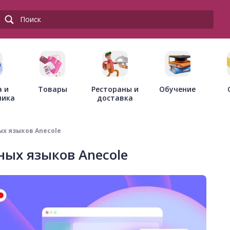
Товары
Рестораны и
а и
Обучение
доставка
ника
х языков Anecole
ых языков Anecole