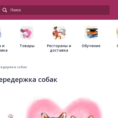
Товары
Рестораны и
а и
Обучение
доставка
ника
редержка собак
передержка собак