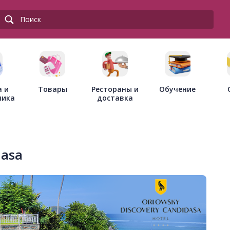
Товары
Рестораны и
а и
Обучение
доставка
ника
dasa