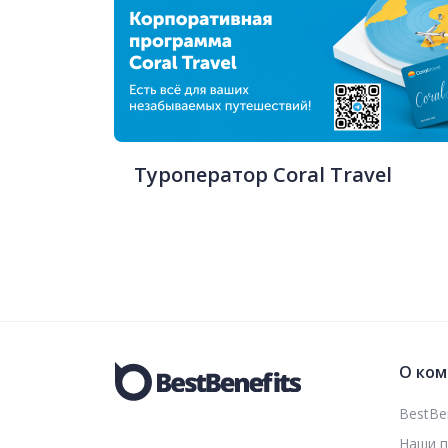
Туроператор Coral Travel
О ком
BestBen
Наши 