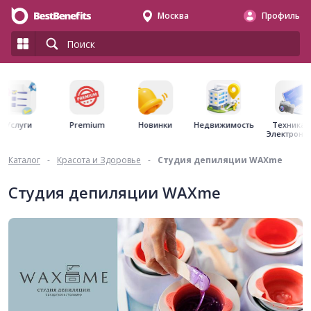
Москва
Профиль
Premium
Недвижимость
Услуги
Новинки
Техника 
Электрони
Каталог
-
Красота и Здоровье
-
Студия депиляции WAXme
Студия депиляции WAXme