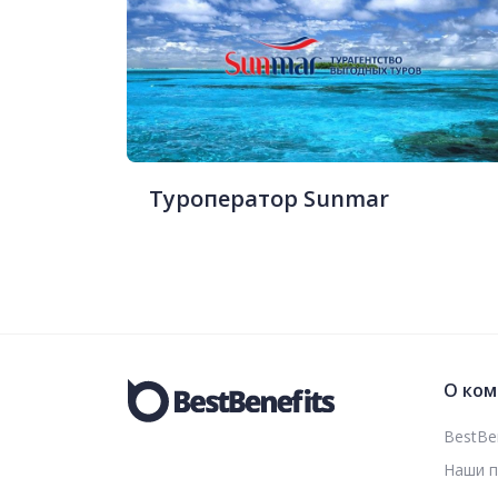
Туроператор Sunmar
О ком
BestBen
Наши 