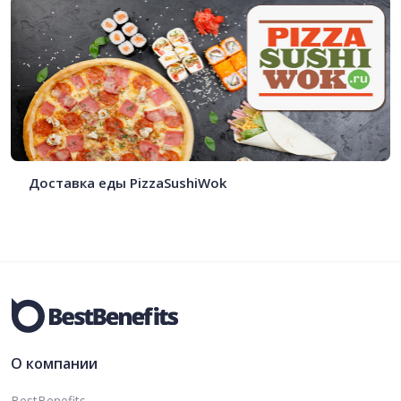
Доставка еды PizzaSushiWok
О компании
BestBenefits