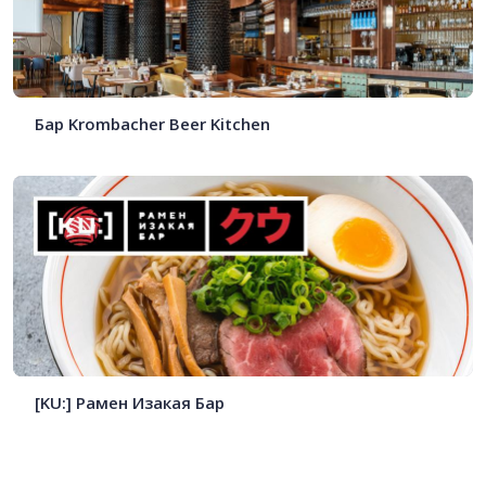
Бар Krombacher Beer Kitchen
[KU:] Рамен Изакая Бар