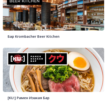
Бар Krombacher Beer Kitchen
[KU:] Рамен Изакая Бар