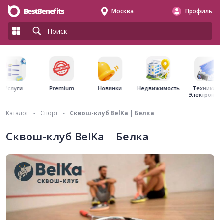
Москва
Профиль
Premium
Недвижимость
Услуги
Новинки
Техника 
Электрони
Каталог
-
Спорт
-
Сквош-клуб BelKa | Белка
Сквош-клуб BelKa | Белка