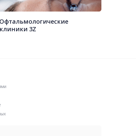
Офтальмологические
клиники 3Z
ями
е
ных