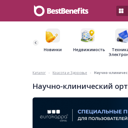
Недвижимость
Новинки
Техник
Электро
Каталог
-
Красота и Здоровье
-
Научно-клиничес
Научно-клинический орт