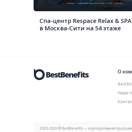
Спа-центр Respace Relax & SPA
в Москва-Сити на 54 этаже
О ком
BestBen
Наши 
Конта
2020-2026 © BestBenefits — корпоративная програ