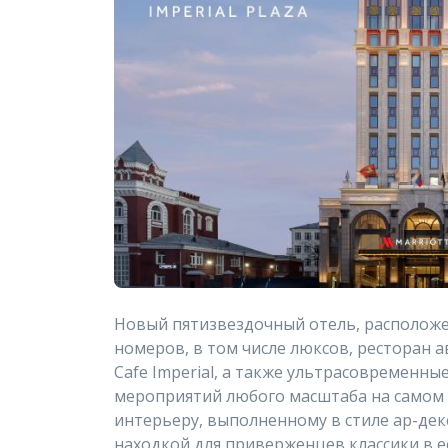
Новый пятизвездочный отель, расположе
номеров, в том числе люксов, ресторан а
Cafe Imperial, а также ультрасовременн
мероприятий любого масштаба на самом 
интерьеру, выполненному в стиле ар-дек
находкой для приверженцев классики в 